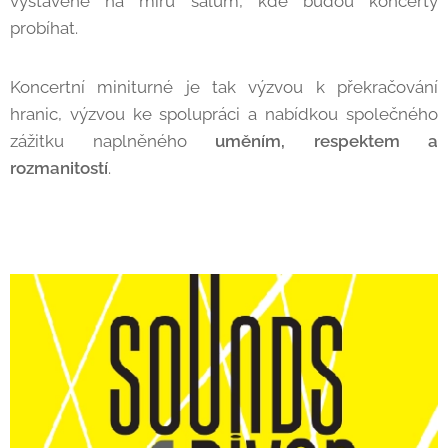
vystavěné na míru sálům, kde budou koncerty
probíhat.
Koncertní miniturné je tak výzvou k překračování
hranic, výzvou ke spolupráci a nabídkou společného
zážitku naplněného
uměním, respektem a
rozmanitostí
.