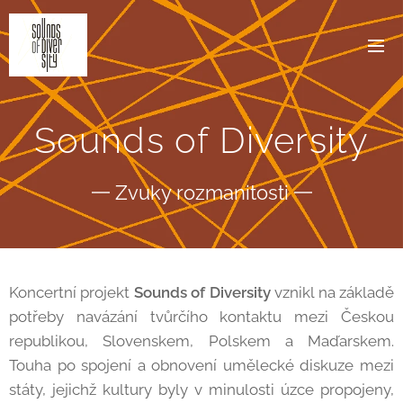
Sounds of Diversity
Zvuky rozmanitosti
Koncertní projekt
Sounds of Diversity
vznikl na základě
potřeby navázání tvůrčího kontaktu mezi Českou
republikou, Slovenskem, Polskem a Maďarskem.
Touha po spojení a obnovení umělecké diskuze mezi
státy, jejichž kultury byly v minulosti úzce propojeny,