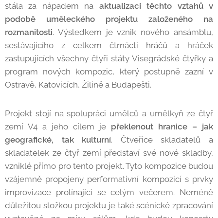
stála za nápadem na
aktualizaci těchto vztahů v
podobě uměleckého projektu založeného na
rozmanitosti
. Výsledkem je vznik nového ansámblu,
sestávajícího z celkem čtrnácti hráčů a hráček
zastupujících všechny čtyři státy Visegrádské čtyřky a
program nových kompozic, který postupně zazní v
Ostravě, Katovicích, Žilině a Budapešti.
Projekt stojí na spolupráci umělců a umělkyň ze čtyř
zemí V4 a jeho cílem je
překlenout hranice – jak
geografické, tak kulturní
. Čtveřice skladatelů a
skladatelek ze čtyř zemí představí své nové skladby,
vzniklé přímo pro tento projekt. Tyto kompozice budou
vzájemně propojeny performativní kompozicí s prvky
improvizace prolínající se celým večerem. Neméně
důležitou složkou projektu je také scénické zpracování