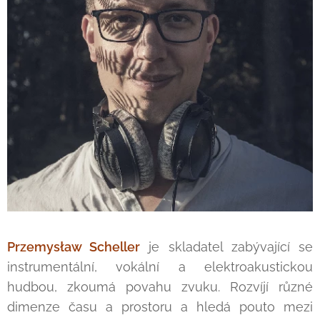
Przemysław Scheller
je skladatel zabývající se
instrumentální, vokální a elektroakustickou
hudbou, zkoumá povahu zvuku. Rozvíjí různé
dimenze času a prostoru a hledá pouto mezi